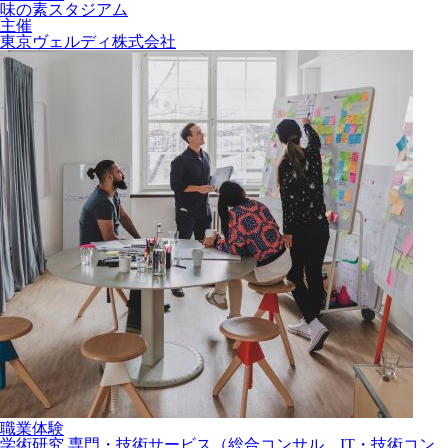
味の素スタジアム
主催
東京ヴェルディ株式会社
職業体験
学術研究,専門・技術サービス（総合コンサル、IT・技術コン