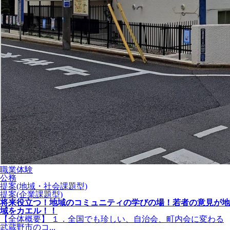
職業体験
公務
提案(地域・社会課題型)
提案(企業課題型)
将来役立つ！地域のコミュニティの学びの場！若者の意見が地
域をカエル！！
【全体概要】 １．全国でも珍しい、自治会、町内会に変わる
武蔵野市のコ...