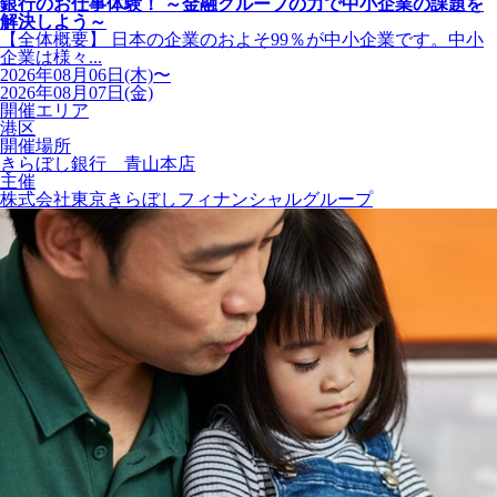
銀行のお仕事体験！ ～金融グループの力で中小企業の課題を
解決しよう～
【全体概要】 日本の企業のおよそ99％が中小企業です。中小
企業は様々...
2026年08月06日(木)〜
2026年08月07日(金)
開催エリア
港区
開催場所
きらぼし銀行 青山本店
主催
株式会社東京きらぼしフィナンシャルグループ