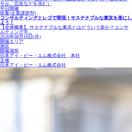
サル、広告などを含む）
平日開催
提案(企業課題型)
コンサルティングとレゴで実現！サステナブルな東京を形にし
よう！
【全体概要】 サステナブルな東京とはどういう姿か？コンサ
ルティング手...
2026年08月10日(月)
開催エリア
港区
開催場所
日本アイ・ビー・エム株式会社 本社
主催
日本アイ・ビー・エム株式会社