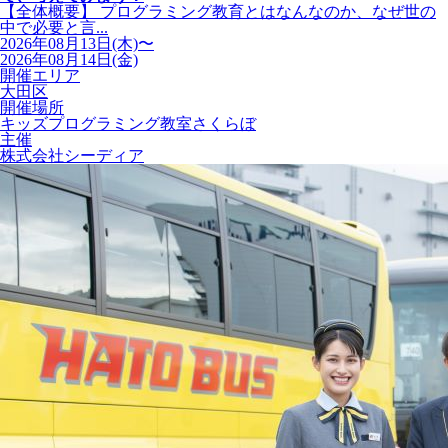
【全体概要】 プログラミング教育とはなんなのか、なぜ世の
中で必要と言...
2026年08月13日(木)〜
2026年08月14日(金)
開催エリア
大田区
開催場所
キッズプログラミング教室さくらぼ
主催
株式会社シーディア