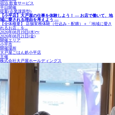
宿泊,飲食サービス
平日開催
提案(企業課題型)
【小平店】大戸屋の仕事を体験しよう！ ― お店で働いて、地
域に愛される理由を考えよう ―
【全体概要】 店舗実務体験（仕込み・配膳）＋「地域に愛さ
れるお店」を...
2026年08月19日(水)〜
2026年08月21日(金)
開催エリア
小平市
開催場所
大戸屋ごはん処小平店
主催
株式会社大戸屋ホールディングス