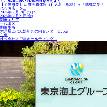
て、地域に愛される理由を考えよう ―
【全体概要】 店舗実務体験（仕込み・配膳）＋「地域に愛さ
れるお店」を...
2026年08月19日(水)〜
2026年08月21日(金)
開催エリア
千代田区
開催場所
大戸屋ごはん処新丸の内センタービル店
主催
株式会社大戸屋ホールディングス