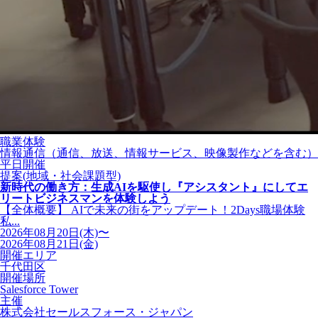
職業体験
情報通信（通信、放送、情報サービス、映像製作などを含む）
平日開催
提案(地域・社会課題型)
新時代の働き方：生成AIを駆使し『アシスタント』にしてエ
リートビジネスマンを体験しよう
【全体概要】 AIで未来の街をアップデート！2Days職場体験
私...
2026年08月20日(木)〜
2026年08月21日(金)
開催エリア
千代田区
開催場所
Salesforce Tower
主催
株式会社セールスフォース・ジャパン