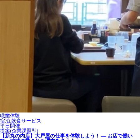
職業体験
宿泊,飲食サービス
平日開催
提案(企業課題型)
【新丸の内店】大戸屋の仕事を体験しよう！ ― お店で働い