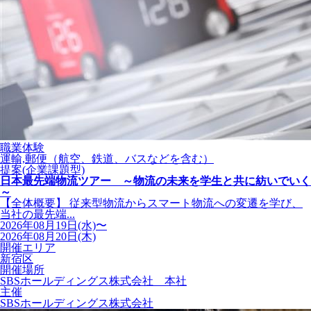
職業体験
運輸,郵便（航空、鉄道、バスなどを含む）
提案(企業課題型)
日本最先端物流ツアー ～物流の未来を学生と共に紡いでいく
～
【全体概要】 従来型物流からスマート物流への変遷を学び、
当社の最先端...
2026年08月19日(水)〜
2026年08月20日(木)
開催エリア
新宿区
開催場所
SBSホールディングス株式会社 本社
主催
SBSホールディングス株式会社