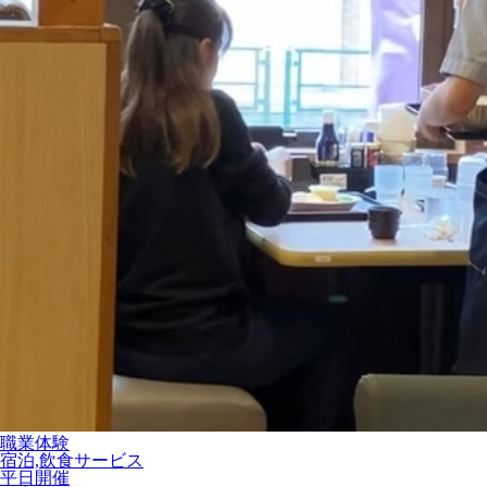
職業体験
宿泊,飲食サービス
平日開催