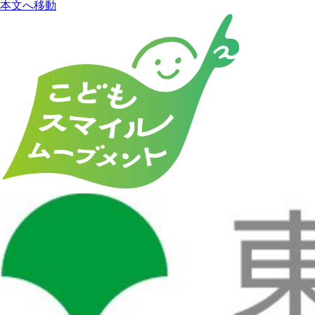
本文へ移動