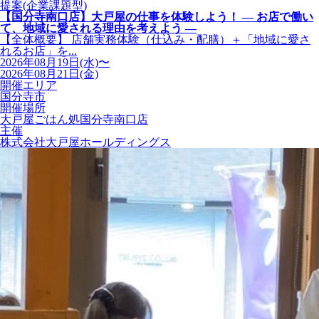
提案(企業課題型)
【国分寺南口店】大戸屋の仕事を体験しよう！ ― お店で働い
て、地域に愛される理由を考えよう ―
【全体概要】 店舗実務体験（仕込み・配膳）＋「地域に愛さ
れるお店」を...
2026年08月19日(水)〜
2026年08月21日(金)
開催エリア
国分寺市
開催場所
大戸屋ごはん処国分寺南口店
主催
株式会社大戸屋ホールディングス