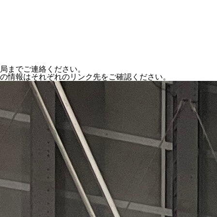
局までご連絡ください。
の情報はそれぞれのリンク先をご確認ください。