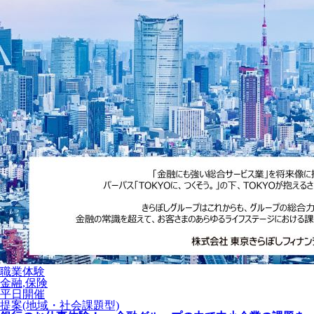
職業体験
金融,保険
平日開催
提案(地域・社会課題型)