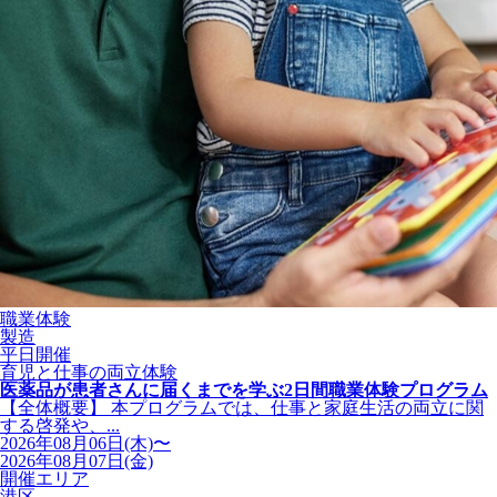
職業体験
製造
平日開催
育児と仕事の両立体験
医薬品が患者さんに届くまでを学ぶ2日間職業体験プログラム
【全体概要】 本プログラムでは、仕事と家庭生活の両立に関
する啓発や、...
2026年08月06日(木)〜
2026年08月07日(金)
開催エリア
港区