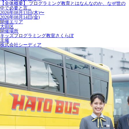
【全体概要】 プログラミング教育とはなんなのか、なぜ世の
中で必要と言...
2026年08月13日(木)〜
2026年08月14日(金)
開催エリア
大田区
開催場所
キッズプログラミング教室さくらぼ
主催
株式会社シーディア