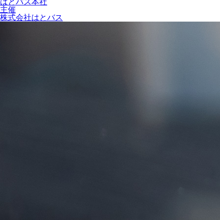
はとバス本社
主催
株式会社はとバス