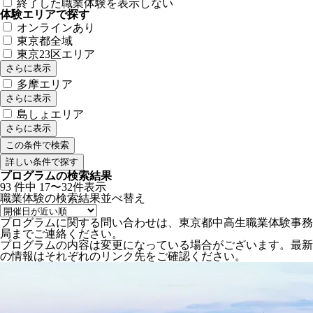
終了した職業体験を表示しない
体験エリアで探す
オンラインあり
東京都全域
東京23区エリア
さらに表示
多摩エリア
さらに表示
島しょエリア
さらに表示
詳しい条件で探す
プログラムの検索結果
93
件中
17〜32件表示
職業体験の検索結果
並べ替え
プログラムに関する問い合わせは、東京都中高生職業体験事務
局までご連絡ください。
プログラムの内容は変更になっている場合がございます。最新
の情報はそれぞれのリンク先をご確認ください。