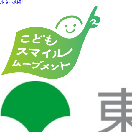
本文へ移動