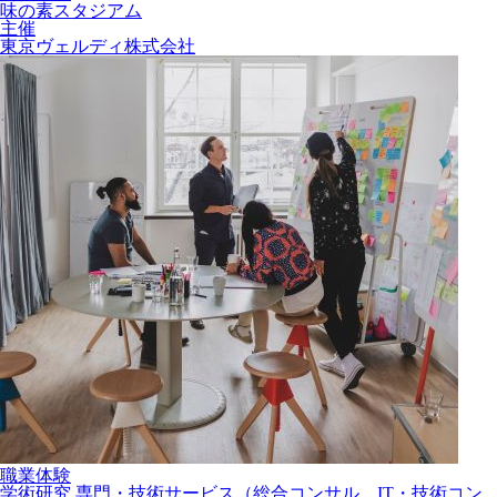
味の素スタジアム
主催
東京ヴェルディ株式会社
職業体験
学術研究,専門・技術サービス（総合コンサル、IT・技術コン