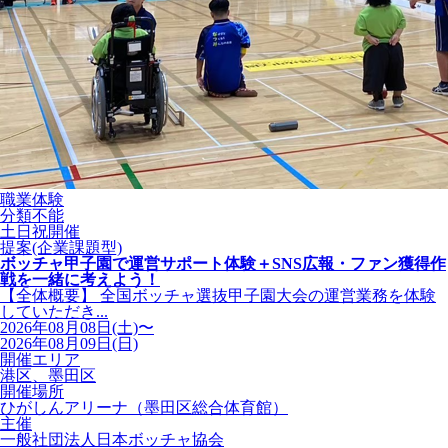
職業体験
分類不能
土日祝開催
提案(企業課題型)
ボッチャ甲子園で運営サポート体験＋SNS広報・ファン獲得作
戦を一緒に考えよう！
【全体概要】 全国ボッチャ選抜甲子園大会の運営業務を体験
していただき...
2026年08月08日(土)〜
2026年08月09日(日)
開催エリア
港区、墨田区
開催場所
ひがしんアリーナ（墨田区総合体育館）
主催
一般社団法人日本ボッチャ協会