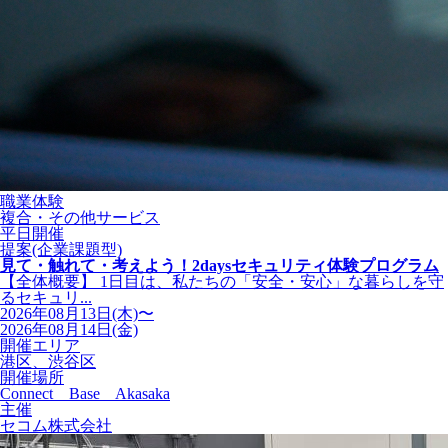
職業体験
複合・その他サービス
平日開催
提案(企業課題型)
見て・触れて・考えよう！2daysセキュリティ体験プログラム
【全体概要】 1日目は、私たちの「安全・安心」な暮らしを守
るセキュリ...
2026年08月13日(木)〜
2026年08月14日(金)
開催エリア
港区、渋谷区
開催場所
Connect Base Akasaka
主催
セコム株式会社