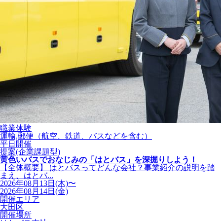
職業体験
運輸,郵便（航空、鉄道、バスなどを含む）
平日開催
提案(企業課題型)
黄色いバスでおなじみの「はとバス」を深掘りしよう！
【全体概要】 はとバスってどんな会社？事業紹介の説明を踏
まえ、はとバ...
2026年08月13日(木)〜
2026年08月14日(金)
開催エリア
大田区
開催場所