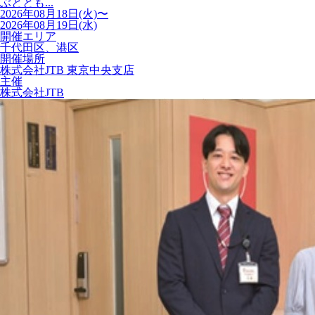
ぶととも...
2026年08月18日(火)〜
2026年08月19日(水)
開催エリア
千代田区、港区
開催場所
株式会社JTB 東京中央支店
主催
株式会社JTB