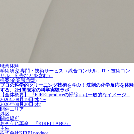
職業体験
学術研究,専門・技術サービス（総合コンサル、IT・技術コン
サル、広告などを含む）
提案(企業課題型)
プロの科学的クリーニング技術を学ぶ！洗剤の化学反応を体験
する、2日間限定の科学実験ラボ
【全体概要】 『KIREI produceの掃除』は一般的なイメージ...
2026年08月19日(水)〜
2026年08月20日(木)
開催エリア
港区
開催場所
おそうじ革命 『KIREI LABO』
主催
株式会社KIREI produce