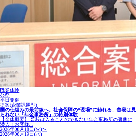
職業体験
公務
平日開催
提案(企業課題型)
国の仕組みの最前線へ。社会保障の“現場”に触れる、普段は見
られない「年金事務所」の特別体験
【全体概要】 普段は入ることのできない年金事務所の裏側に
潜入！お客様...
2026年08月18日(火)〜
2026年08月19日(水)