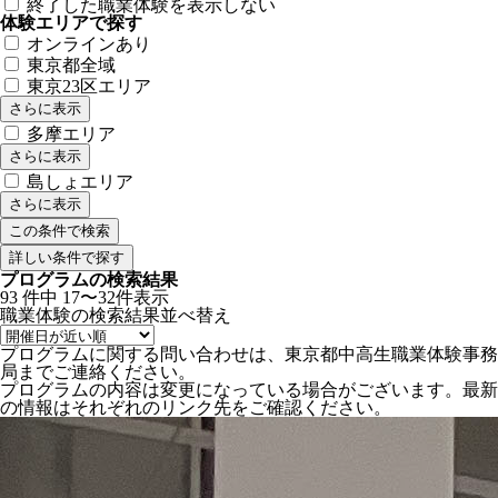
終了した職業体験を表示しない
体験エリアで探す
オンラインあり
東京都全域
東京23区エリア
さらに表示
多摩エリア
さらに表示
島しょエリア
さらに表示
詳しい条件で探す
プログラムの検索結果
93
件中
17〜32件表示
職業体験の検索結果
並べ替え
プログラムに関する問い合わせは、東京都中高生職業体験事務
局までご連絡ください。
プログラムの内容は変更になっている場合がございます。最新
の情報はそれぞれのリンク先をご確認ください。