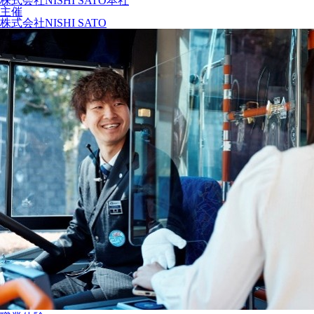
株式会社NISHI SATO本社
主催
株式会社NISHI SATO