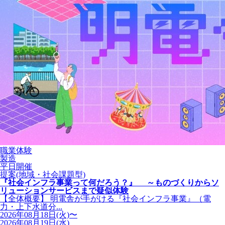
職業体験
製造
平日開催
提案(地域・社会課題型)
『社会インフラ事業って何だろう？』 ～ものづくりからソ
リューションサービスまで疑似体験
【全体概要】 明電舎が手がける『社会インフラ事業』（電
力・上下水道分...
2026年08月18日(火)〜
2026年08月19日(水)