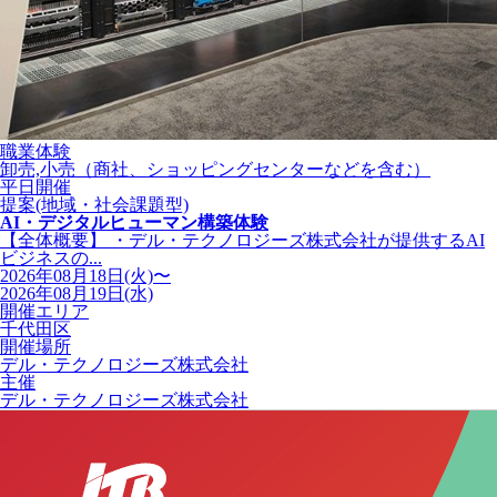
職業体験
卸売,小売（商社、ショッピングセンターなどを含む）
平日開催
提案(地域・社会課題型)
AI・デジタルヒューマン構築体験
【全体概要】 ・デル・テクノロジーズ株式会社が提供するAI
ビジネスの...
2026年08月18日(火)〜
2026年08月19日(水)
開催エリア
千代田区
開催場所
デル・テクノロジーズ株式会社
主催
デル・テクノロジーズ株式会社