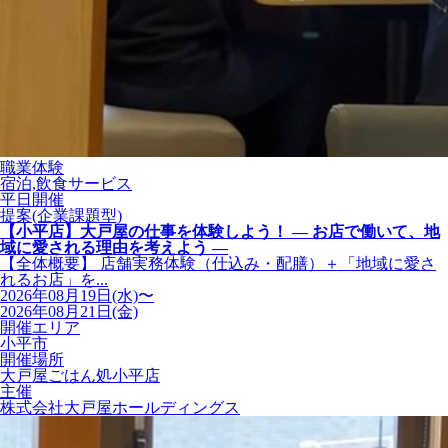
職業体験
宿泊,飲食サービス
平日開催
提案(企業課題型)
【小平店】大戸屋の仕事を体験しよう！ ― お店で働いて、地
域に愛される理由を考えよう ―
【全体概要】 店舗実務体験（仕込み・配膳）＋「地域に愛さ
れるお店」を...
2026年08月19日(水)〜
2026年08月21日(金)
開催エリア
小平市
開催場所
大戸屋ごはん処小平店
主催
株式会社大戸屋ホールディングス