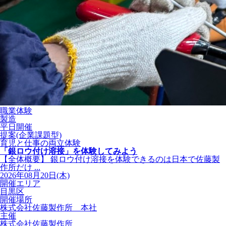
職業体験
製造
平日開催
提案(企業課題型)
育児と仕事の両立体験
「銀ロウ付け溶接」を体験してみよう
【全体概要】 銀ロウ付け溶接を体験できるのは日本で佐藤製
作所だけ ...
2026年08月20日(木)
開催エリア
目黒区
開催場所
株式会社佐藤製作所 本社
主催
株式会社佐藤製作所