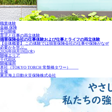
職業体験
金融,保険
平日開催
育児と仕事の両立体験
損害保険会社の仕事体験および仕事とライフの両立体験
【全体概要】 この体験では損害保険会社の仕事や保険がなぜ
必要かを学ぶ...
2026年08月19日(水)
開催エリア
千代田区
開催場所
本社（TOKYO TORCH 常盤橋タワー）
主催
東京海上日動火災保険株式会社