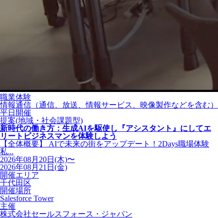
職業体験
情報通信（通信、放送、情報サービス、映像製作などを含む）
平日開催
提案(地域・社会課題型)
新時代の働き方：生成AIを駆使し『アシスタント』にしてエ
リートビジネスマンを体験しよう
【全体概要】 AIで未来の街をアップデート！2Days職場体験
私...
2026年08月20日(木)〜
2026年08月21日(金)
開催エリア
千代田区
開催場所
Salesforce Tower
主催
株式会社セールスフォース・ジャパン