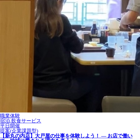
職業体験
宿泊,飲食サービス
平日開催
提案(企業課題型)
【新丸の内店】大戸屋の仕事を体験しよう！ ― お店で働い