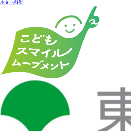
本文へ移動