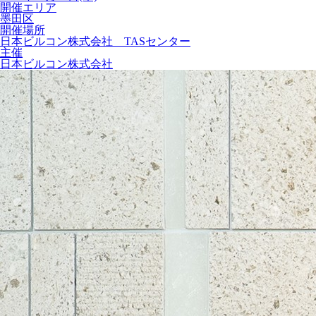
開催エリア
墨田区
開催場所
日本ビルコン株式会社 TASセンター
主催
日本ビルコン株式会社