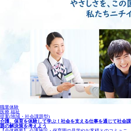
職業体験
医療,福祉
提案(地域・社会課題型)
介護、保育を体験して学ぶ！社会を支える仕事を通じて社会課
題の解決策を考えよう
【全体概要】 介護施設・保育園の見学やお客様とのコミュニ