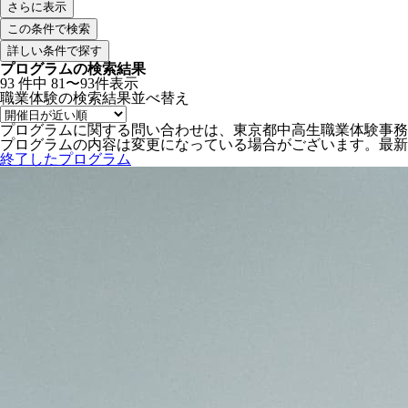
さらに表示
詳しい条件で探す
プログラムの検索結果
93
件中
81〜93件表示
職業体験の検索結果
並べ替え
プログラムに関する問い合わせは、東京都中高生職業体験事務
プログラムの内容は変更になっている場合がございます。最新
終了したプログラム