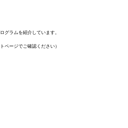
ログラムを紹介しています。
トページでご確認ください）