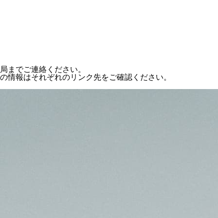
局までご連絡ください。
の情報はそれぞれのリンク先をご確認ください。