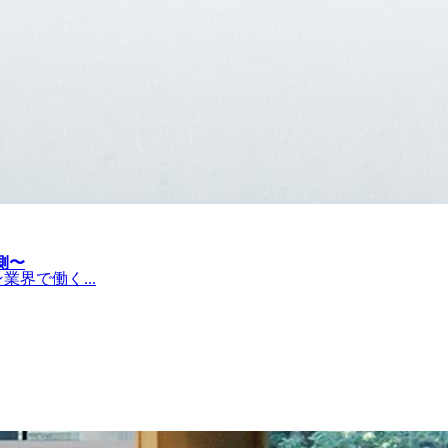
側〜
界で働く...