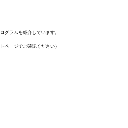
ログラムを紹介しています。
トページでご確認ください）