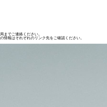
局までご連絡ください。
の情報はそれぞれのリンク先をご確認ください。