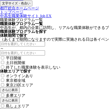
文字サイズ・色合い
都庁総合ホームページ
トップページ
中高生職業体験サイト Job EX
職業体験プログラム一覧
職業体験プログラム一覧
中高生が、都内の企業に訪問し、リアルな職業体験ができるプ
職業体験プログラムを探す
体験期間で探す
（あくまで期間になりますので実際に実施される日は各イベン
～
平日開催
土日祝開催
終了した職業体験を表示しない
体験エリアで探す
オンラインあり
東京都全域
東京23区エリア
さらに表示
多摩エリア
さらに表示
島しょエリア