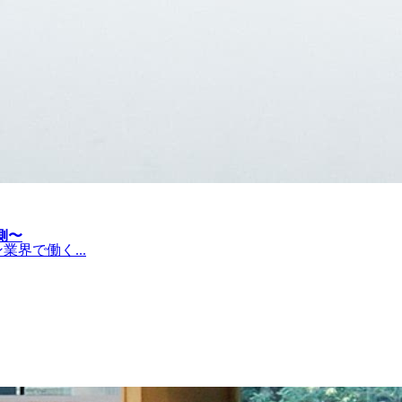
側〜
界で働く...