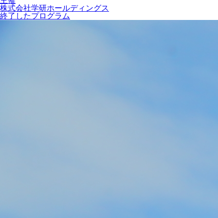
主催
株式会社学研ホールディングス
終了したプログラム