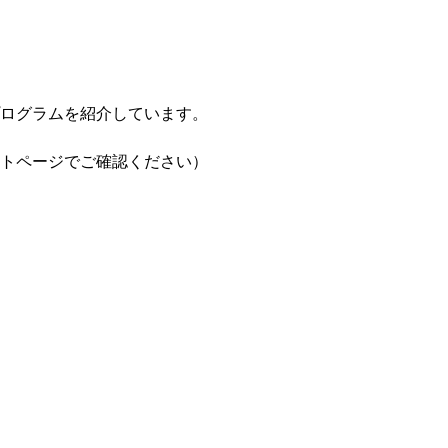
ログラムを紹介しています。
トページでご確認ください）