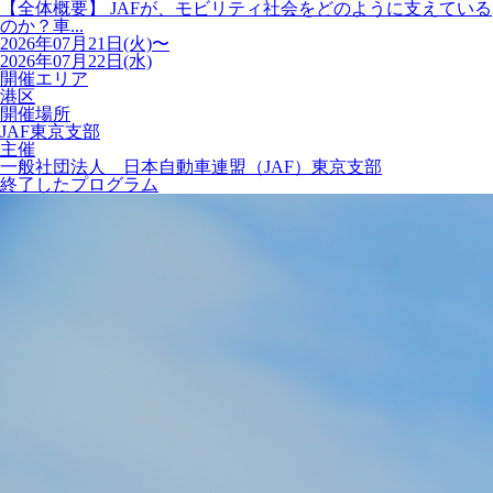
【全体概要】 JAFが、モビリティ社会をどのように支えている
のか？車...
2026年07月21日(火)〜
2026年07月22日(水)
開催エリア
港区
開催場所
JAF東京支部
主催
一般社団法人 日本自動車連盟（JAF）東京支部
終了したプログラム