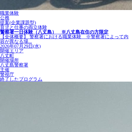
職業体験
公務
提案(企業課題型)
育児と仕事の両立体験
警察署一日体験（八丈島） ※八丈島在住の方限定
【全体概要】 警察署における職業体験 ※警察署によって内
容が異なる場...
2026年07月29日(水)
開催エリア
八丈町
開催場所
八丈島警察署
主催
警視庁
終了したプログラム