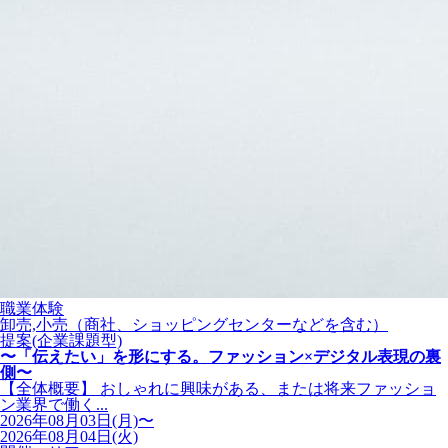
職業体験
卸売,小売（商社、ショッピングセンターなどを含む）
提案(企業課題型)
〜「伝えたい」を形にする。ファッション×デジタル表現の裏
側〜
【全体概要】 おしゃれに興味がある、または将来ファッショ
ン業界で働く...
2026年08月03日(月)〜
2026年08月04日(火)