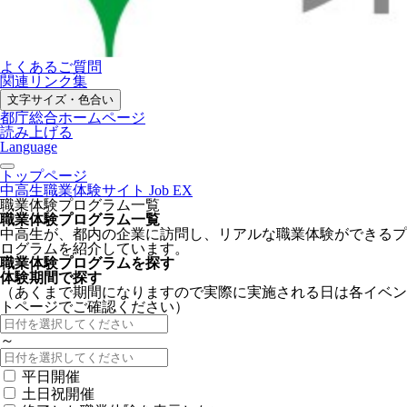
よくあるご質問
関連リンク集
文字サイズ・色合い
都庁総合ホームページ
読み上げる
Language
トップページ
中高生職業体験サイト Job EX
職業体験プログラム一覧
職業体験プログラム一覧
中高生が、都内の企業に訪問し、リアルな職業体験ができるプ
ログラムを紹介しています。
職業体験プログラムを探す
体験期間で探す
（あくまで期間になりますので実際に実施される日は各イベン
トページでご確認ください）
～
平日開催
土日祝開催