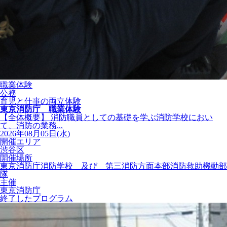
職業体験
公務
育児と仕事の両立体験
東京消防庁 職業体験
【全体概要】 消防職員としての基礎を学ぶ消防学校におい
て、消防の業務...
2026年08月05日(水)
開催エリア
渋谷区
開催場所
東京消防庁消防学校 及び 第三消防方面本部消防救助機動部
隊
主催
東京消防庁
終了したプログラム