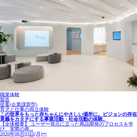
職業体験
製造
提案(企業課題型)
育児と仕事の両立体験
この世界をもっと赤ちゃんにやさしい場所に。ピジョンの存在
意義をカタチにする事業活動・社会活動の体験。
【全体概要】 ユーザー視点に立った商品開発のプロセスを学
び、実際の商...
2026年08月03日(月)〜