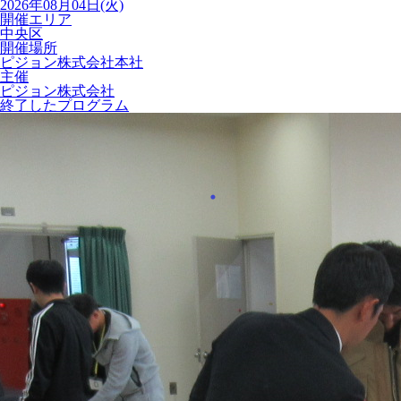
2026年08月04日(火)
開催エリア
中央区
開催場所
ピジョン株式会社本社
主催
ピジョン株式会社
終了したプログラム