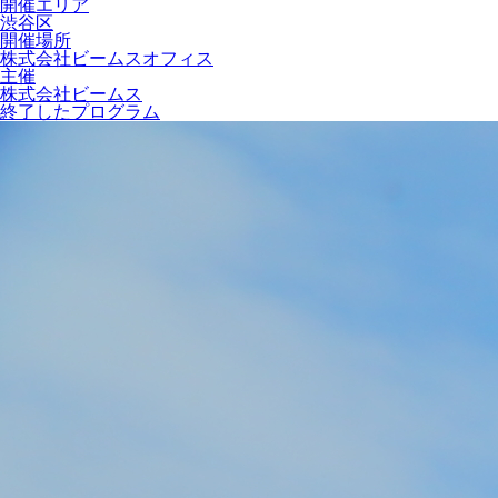
開催エリア
渋谷区
開催場所
株式会社ビームスオフィス
主催
株式会社ビームス
終了したプログラム