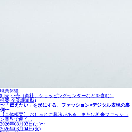
職業体験
卸売,小売（商社、ショッピングセンターなどを含む）
提案(企業課題型)
〜「伝えたい」を形にする。ファッション×デジタル表現の裏
側〜
【全体概要】 おしゃれに興味がある、または将来ファッショ
ン業界で働く...
2026年08月03日(月)〜
2026年08月04日(火)