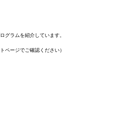
ログラムを紹介しています。
トページでご確認ください）