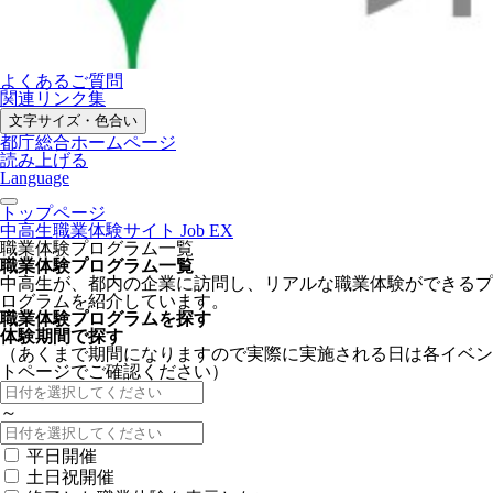
よくあるご質問
関連リンク集
文字サイズ・色合い
都庁総合ホームページ
読み上げる
Language
トップページ
中高生職業体験サイト Job EX
職業体験プログラム一覧
職業体験プログラム一覧
中高生が、都内の企業に訪問し、リアルな職業体験ができるプ
ログラムを紹介しています。
職業体験プログラムを探す
体験期間で探す
（あくまで期間になりますので実際に実施される日は各イベン
トページでご確認ください）
～
平日開催
土日祝開催