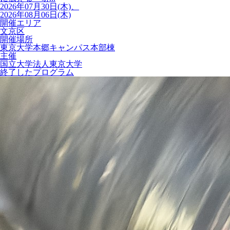
2026年07月30日(木)、
2026年08月06日(木)
開催エリア
文京区
開催場所
東京大学本郷キャンパス本部棟
主催
国立大学法人東京大学
終了したプログラム