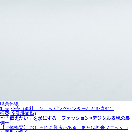
職業体験
卸売,小売（商社、ショッピングセンターなどを含む）
提案(企業課題型)
〜「伝えたい」を形にする。ファッション×デジタル表現の裏
側〜
【全体概要】 おしゃれに興味がある、または将来ファッショ