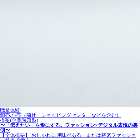
職業体験
卸売,小売（商社、ショッピングセンターなどを含む）
提案(企業課題型)
〜「伝えたい」を形にする。ファッション×デジタル表現の裏
側〜
【全体概要】 おしゃれに興味がある、または将来ファッショ