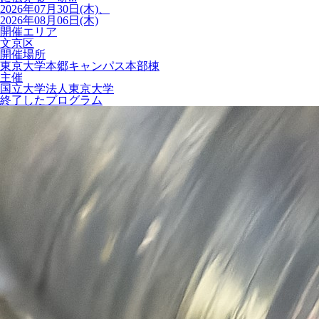
2026年07月30日(木)、
2026年08月06日(木)
開催エリア
文京区
開催場所
東京大学本郷キャンパス本部棟
主催
国立大学法人東京大学
終了したプログラム