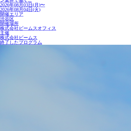
ン業界で働く...
2026年08月03日(月)〜
2026年08月04日(火)
開催エリア
渋谷区
開催場所
株式会社ビームスオフィス
主催
株式会社ビームス
終了したプログラム