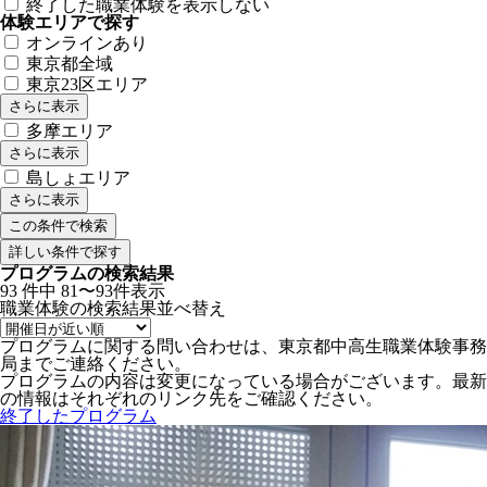
終了した職業体験を表示しない
体験エリアで探す
オンラインあり
東京都全域
東京23区エリア
さらに表示
多摩エリア
さらに表示
島しょエリア
さらに表示
詳しい条件で探す
プログラムの検索結果
93
件中
81〜93件表示
職業体験の検索結果
並べ替え
プログラムに関する問い合わせは、東京都中高生職業体験事務
局までご連絡ください。
プログラムの内容は変更になっている場合がございます。最新
の情報はそれぞれのリンク先をご確認ください。
終了したプログラム