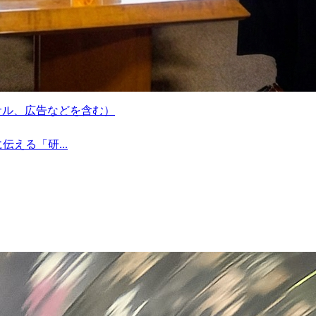
サル、広告などを含む）
える「研...