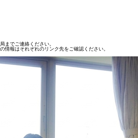
局までご連絡ください。
の情報はそれぞれのリンク先をご確認ください。