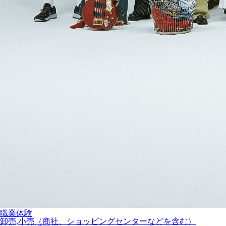
職業体験
卸売,小売（商社、ショッピングセンターなどを含む）