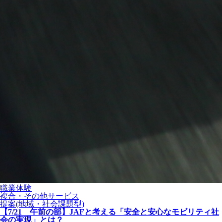
職業体験
複合・その他サービス
提案(地域・社会課題型)
【7/21 午前の部】JAFと考える「安全と安心なモビリティ社
会の実現」とは？