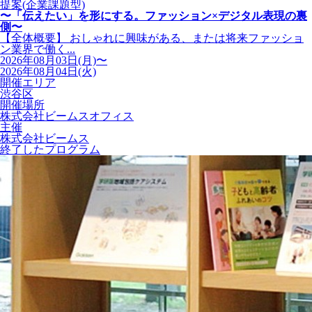
提案(企業課題型)
〜「伝えたい」を形にする。ファッション×デジタル表現の裏
側〜
【全体概要】 おしゃれに興味がある、または将来ファッショ
ン業界で働く...
2026年08月03日(月)〜
2026年08月04日(火)
開催エリア
渋谷区
開催場所
株式会社ビームスオフィス
主催
株式会社ビームス
終了したプログラム