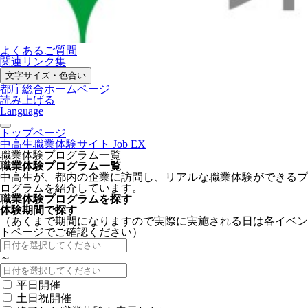
よくあるご質問
関連リンク集
文字サイズ・色合い
都庁総合ホームページ
読み上げる
Language
トップページ
中高生職業体験サイト Job EX
職業体験プログラム一覧
職業体験プログラム一覧
中高生が、都内の企業に訪問し、リアルな職業体験ができるプ
ログラムを紹介しています。
職業体験プログラムを探す
体験期間で探す
（あくまで期間になりますので実際に実施される日は各イベン
トページでご確認ください）
～
平日開催
土日祝開催