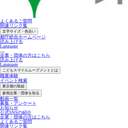
よくあるご質問
関連リンク集
文字サイズ・色合い
都庁総合ホームページ
読み上げる
Language
企業・団体の方はこちら
読み上げる
Language
こどもスマイル
ムーブメントとは
職業体験
イベント検索
東京都の取組
参画企業・
団体を知る
動画一覧
募集・
アンケート
お知らせ
公式SNS
の紹介
企業・団体の方
はこちら
よくあるご質問
関連リンク集