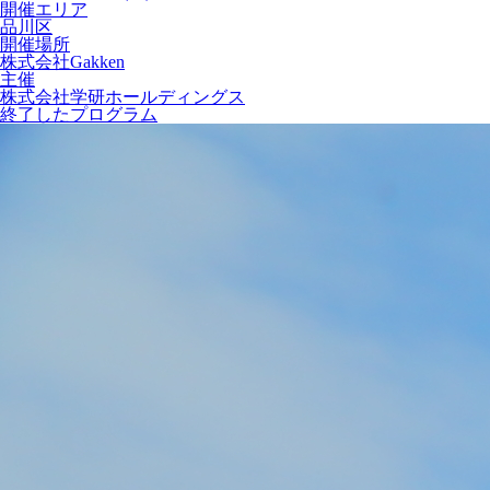
開催エリア
品川区
開催場所
株式会社Gakken
主催
株式会社学研ホールディングス
終了したプログラム