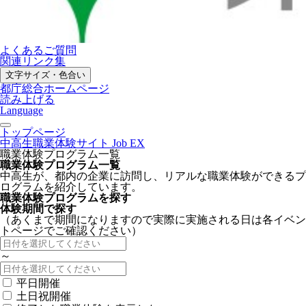
よくあるご質問
関連リンク集
文字サイズ・色合い
都庁総合ホームページ
読み上げる
Language
トップページ
中高生職業体験サイト Job EX
職業体験プログラム一覧
職業体験プログラム一覧
中高生が、都内の企業に訪問し、リアルな職業体験ができるプ
ログラムを紹介しています。
職業体験プログラムを探す
体験期間で探す
（あくまで期間になりますので実際に実施される日は各イベン
トページでご確認ください）
～
平日開催
土日祝開催