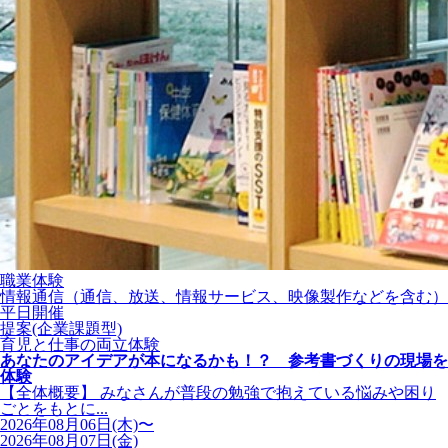
職業体験
情報通信（通信、放送、情報サービス、映像製作などを含む）
平日開催
提案(企業課題型)
育児と仕事の両立体験
あなたのアイデアが本になるかも！？ 参考書づくりの現場を
体験
【全体概要】 みなさんが普段の勉強で抱えている悩みや困り
ごとをもとに...
2026年08月06日(木)〜
2026年08月07日(金)