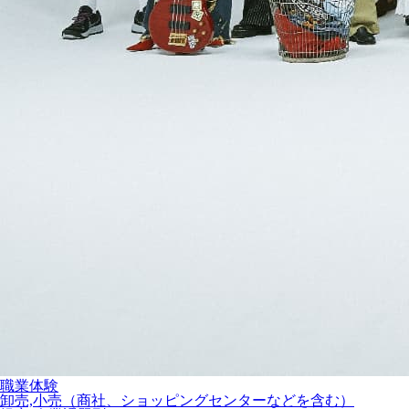
職業体験
卸売,小売（商社、ショッピングセンターなどを含む）