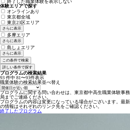
終了した職業体験を表示しない
体験エリアで探す
オンラインあり
東京都全域
東京23区エリア
さらに表示
多摩エリア
さらに表示
島しょエリア
さらに表示
詳しい条件で探す
プログラムの検索結果
93
件中
81〜93件表示
職業体験の検索結果
並べ替え
プログラムに関する問い合わせは、東京都中高生職業体験事務
局までご連絡ください。
プログラムの内容は変更になっている場合がございます。最新
の情報はそれぞれのリンク先をご確認ください。
終了したプログラム