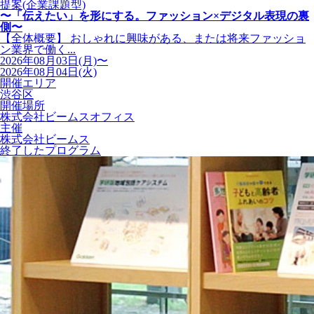
提案(企業課題型)
〜「伝えたい」を形にする。ファッション×デジタル表現の裏
側〜
【全体概要】 おしゃれに興味がある、または将来ファッショ
ン業界で働く...
2026年08月03日(月)〜
2026年08月04日(火)
開催エリア
渋谷区
開催場所
株式会社ビームスオフィス
主催
株式会社ビームス
終了したプログラム