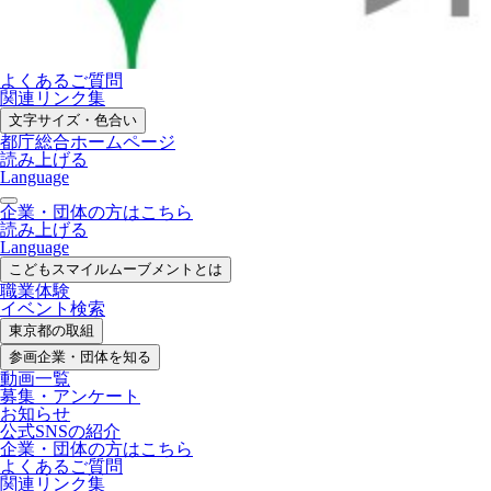
よくあるご質問
関連リンク集
文字サイズ・色合い
都庁総合ホームページ
読み上げる
Language
企業・団体の方はこちら
読み上げる
Language
こどもスマイル
ムーブメントとは
職業体験
イベント検索
東京都の取組
参画企業・
団体を知る
動画一覧
募集・
アンケート
お知らせ
公式SNS
の紹介
企業・団体の方
はこちら
よくあるご質問
関連リンク集