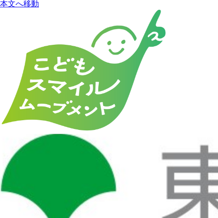
本文へ移動