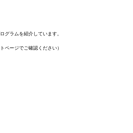
ログラムを紹介しています。
トページでご確認ください）