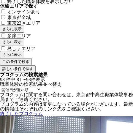
終了した職業体験を表示しない
体験エリアで探す
オンラインあり
東京都全域
東京23区エリア
さらに表示
多摩エリア
さらに表示
島しょエリア
さらに表示
詳しい条件で探す
プログラムの検索結果
93
件中
81〜93件表示
職業体験の検索結果
並べ替え
プログラムに関する問い合わせは、東京都中高生職業体験事務
局までご連絡ください。
プログラムの内容は変更になっている場合がございます。最新
の情報はそれぞれのリンク先をご確認ください。
終了したプログラム