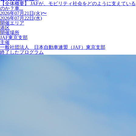
【全体概要】 JAFが、モビリティ社会をどのように支えている
のか？車...
2026年07月21日(火)〜
2026年07月22日(水)
開催エリア
港区
開催場所
JAF東京支部
主催
一般社団法人 日本自動車連盟（JAF）東京支部
終了したプログラム