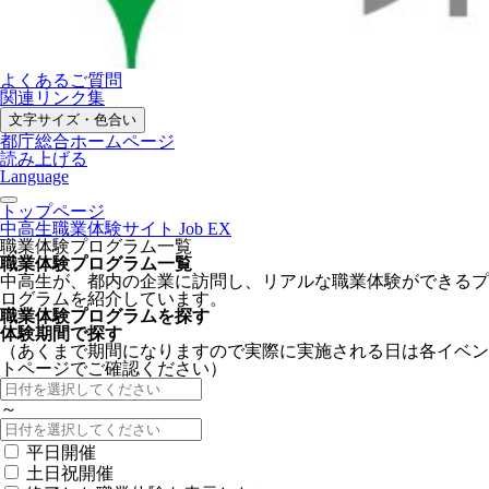
よくあるご質問
関連リンク集
文字サイズ・色合い
都庁総合ホームページ
読み上げる
Language
トップページ
中高生職業体験サイト Job EX
職業体験プログラム一覧
職業体験プログラム一覧
中高生が、都内の企業に訪問し、リアルな職業体験ができるプ
ログラムを紹介しています。
職業体験プログラムを探す
体験期間で探す
（あくまで期間になりますので実際に実施される日は各イベン
トページでご確認ください）
～
平日開催
土日祝開催