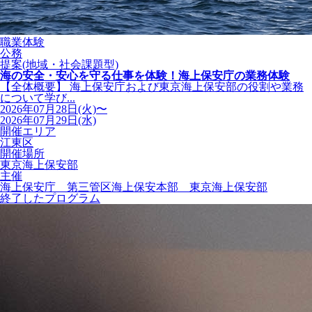
職業体験
公務
提案(地域・社会課題型)
海の安全・安心を守る仕事を体験！海上保安庁の業務体験
【全体概要】 海上保安庁および東京海上保安部の役割や業務
について学び...
2026年07月28日(火)〜
2026年07月29日(水)
開催エリア
江東区
開催場所
東京海上保安部
主催
海上保安庁 第三管区海上保安本部 東京海上保安部
終了したプログラム