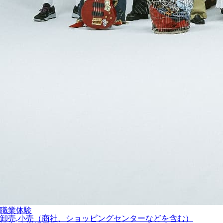
職業体験
卸売,小売（商社、ショッピングセンターなどを含む）