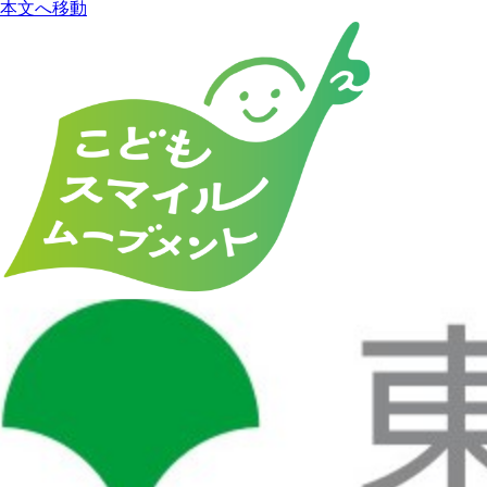
本文へ移動