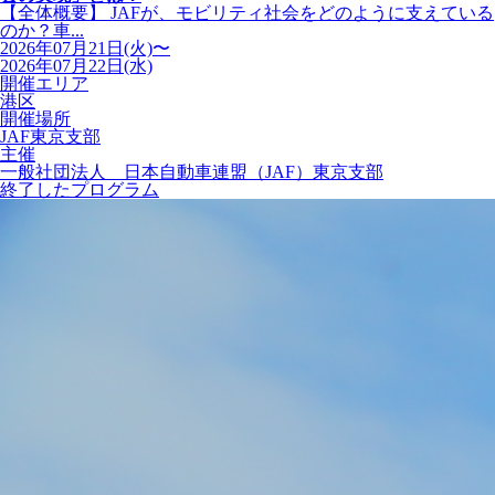
【全体概要】 JAFが、モビリティ社会をどのように支えている
のか？車...
2026年07月21日(火)〜
2026年07月22日(水)
開催エリア
港区
開催場所
JAF東京支部
主催
一般社団法人 日本自動車連盟（JAF）東京支部
終了したプログラム