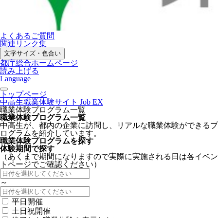
よくあるご質問
関連リンク集
文字サイズ・色合い
都庁総合ホームページ
読み上げる
Language
トップページ
中高生職業体験サイト Job EX
職業体験プログラム一覧
職業体験プログラム一覧
中高生が、都内の企業に訪問し、リアルな職業体験ができるプ
ログラムを紹介しています。
職業体験プログラムを探す
体験期間で探す
（あくまで期間になりますので実際に実施される日は各イベン
トページでご確認ください）
～
平日開催
土日祝開催