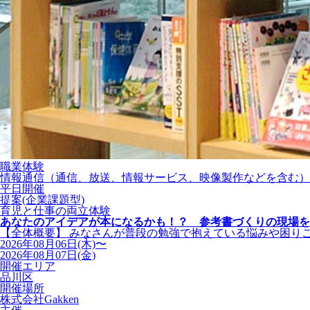
職業体験
情報通信（通信、放送、情報サービス、映像製作などを含む）
平日開催
提案(企業課題型)
育児と仕事の両立体験
あなたのアイデアが本になるかも！？ 参考書づくりの現場を
【全体概要】 みなさんが普段の勉強で抱えている悩みや困りごと
2026年08月06日(木)〜
2026年08月07日(金)
開催エリア
品川区
開催場所
株式会社Gakken