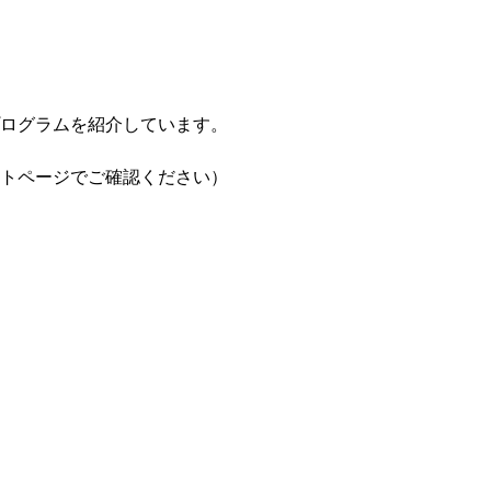
ログラムを紹介しています。
トページでご確認ください）