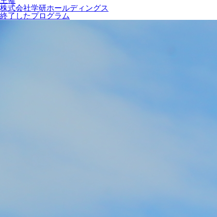
主催
株式会社学研ホールディングス
終了したプログラム