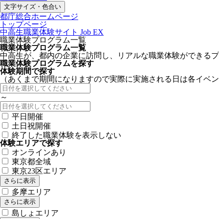
文字サイズ・色合い
都庁総合ホームページ
トップページ
中高生職業体験サイト Job EX
職業体験プログラム一覧
職業体験プログラム一覧
中高生が、都内の企業に訪問し、リアルな職業体験ができるプ
職業体験プログラムを探す
体験期間で探す
（あくまで期間になりますので実際に実施される日は各イベン
～
平日開催
土日祝開催
終了した職業体験を表示しない
体験エリアで探す
オンラインあり
東京都全域
東京23区エリア
さらに表示
多摩エリア
さらに表示
島しょエリア