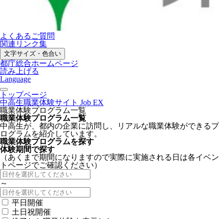
よくあるご質問
関連リンク集
文字サイズ・色合い
都庁総合ホームページ
読み上げる
Language
トップページ
中高生職業体験サイト Job EX
職業体験プログラム一覧
職業体験プログラム一覧
中高生が、都内の企業に訪問し、リアルな職業体験ができるプ
ログラムを紹介しています。
職業体験プログラムを探す
体験期間で探す
（あくまで期間になりますので実際に実施される日は各イベン
トページでご確認ください）
～
平日開催
土日祝開催