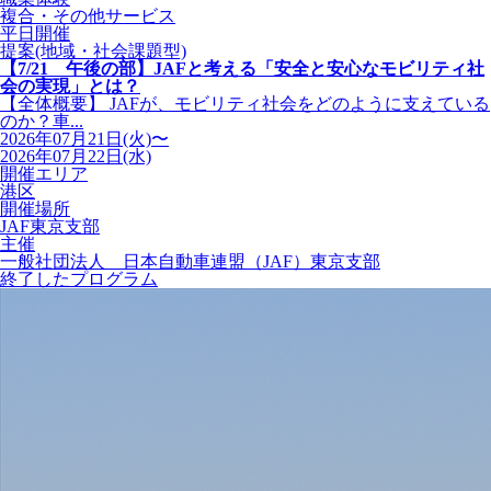
複合・その他サービス
平日開催
提案(地域・社会課題型)
【7/21 午後の部】JAFと考える「安全と安心なモビリティ社
会の実現」とは？
【全体概要】 JAFが、モビリティ社会をどのように支えている
のか？車...
2026年07月21日(火)〜
2026年07月22日(水)
開催エリア
港区
開催場所
JAF東京支部
主催
一般社団法人 日本自動車連盟（JAF）東京支部
終了したプログラム