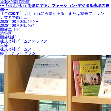
提案(企業課題型)
〜「伝えたい」を形にする。ファッション×デジタル表現の裏
側〜
【全体概要】 おしゃれに興味がある、または将来ファッショ
ン業界で働く...
2026年08月03日(月)〜
2026年08月04日(火)
開催エリア
渋谷区
開催場所
株式会社ビームスオフィス
主催
株式会社ビームス
終了したプログラム