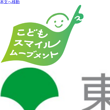
本文へ移動