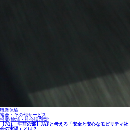
職業体験
複合・その他サービス
提案(地域・社会課題型)
【7/21 午前の部】JAFと考える「安全と安心なモビリティ社
会の実現」とは？