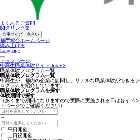
よくあるご質問
関連リンク集
文字サイズ・色合い
都庁総合ホームページ
読み上げる
Language
トップページ
中高生職業体験サイト Job EX
職業体験プログラム一覧
職業体験プログラム一覧
中高生が、都内の企業に訪問し、リアルな職業体験ができるプ
ログラムを紹介しています。
職業体験プログラムを探す
体験期間で探す
（あくまで期間になりますので実際に実施される日は各イベン
トページでご確認ください）
～
平日開催
土日祝開催