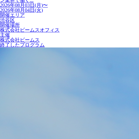
ン業界で働く...
2026年08月03日(月)〜
2026年08月04日(火)
開催エリア
渋谷区
開催場所
株式会社ビームスオフィス
主催
株式会社ビームス
終了したプログラム