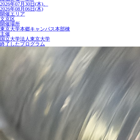
2026年07月30日(木)、
2026年08月06日(木)
開催エリア
文京区
開催場所
東京大学本郷キャンパス本部棟
主催
国立大学法人東京大学
終了したプログラム