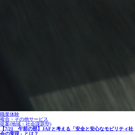
職業体験
複合・その他サービス
提案(地域・社会課題型)
【7/21 午前の部】JAFと考える「安全と安心なモビリティ社
会の実現」とは？