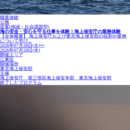
職業体験
公務
提案(地域・社会課題型)
海の安全・安心を守る仕事を体験！海上保安庁の業務体験
【全体概要】 海上保安庁および東京海上保安部の役割や業務
について学び...
2026年07月28日(火)〜
2026年07月29日(水)
開催エリア
江東区
開催場所
東京海上保安部
主催
海上保安庁 第三管区海上保安本部 東京海上保安部
終了したプログラム