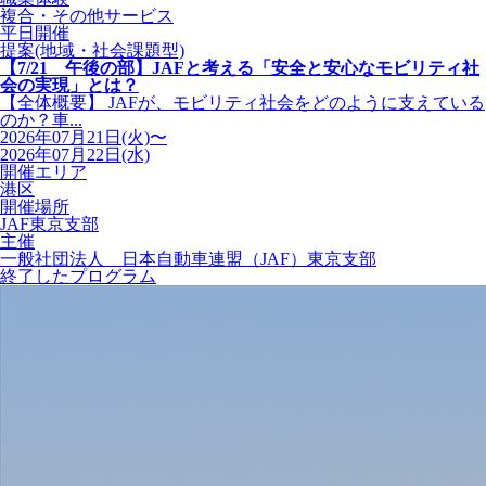
複合・その他サービス
平日開催
提案(地域・社会課題型)
【7/21 午後の部】JAFと考える「安全と安心なモビリティ社
会の実現」とは？
【全体概要】 JAFが、モビリティ社会をどのように支えている
のか？車...
2026年07月21日(火)〜
2026年07月22日(水)
開催エリア
港区
開催場所
JAF東京支部
主催
一般社団法人 日本自動車連盟（JAF）東京支部
終了したプログラム