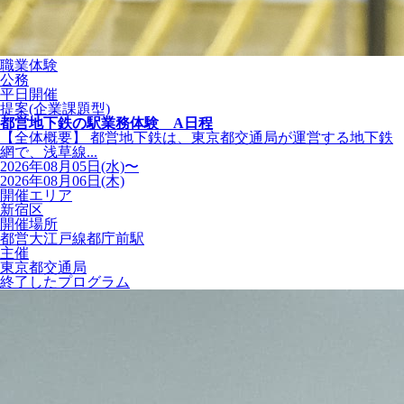
職業体験
公務
平日開催
提案(企業課題型)
都営地下鉄の駅業務体験 A日程
【全体概要】 都営地下鉄は、東京都交通局が運営する地下鉄
網で、浅草線...
2026年08月05日(水)〜
2026年08月06日(木)
開催エリア
新宿区
開催場所
都営大江戸線都庁前駅
主催
東京都交通局
終了したプログラム