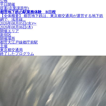
公務
平日開催
提案(企業課題型)
都営地下鉄の駅業務体験 B日程
【全体概要】 都営地下鉄は、東京都交通局が運営する地下鉄
網で、浅草線...
2026年08月05日(水)〜
2026年08月06日(木)
開催エリア
新宿区
開催場所
都営大江戸線都庁前駅
主催
東京都交通局
終了したプログラム