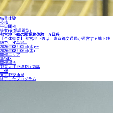
職業体験
公務
平日開催
提案(企業課題型)
都営地下鉄の駅業務体験 A日程
【全体概要】 都営地下鉄は、東京都交通局が運営する地下鉄
網で、浅草線...
2026年08月05日(水)〜
2026年08月06日(木)
開催エリア
新宿区
開催場所
都営大江戸線都庁前駅
主催
東京都交通局
終了したプログラム