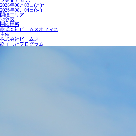
ン業界で働く...
2026年08月03日(月)〜
2026年08月04日(火)
開催エリア
渋谷区
開催場所
株式会社ビームスオフィス
主催
株式会社ビームス
終了したプログラム