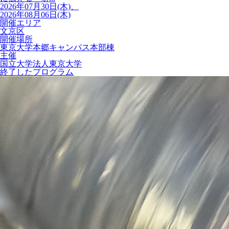
2026年07月30日(木)、
2026年08月06日(木)
開催エリア
文京区
開催場所
東京大学本郷キャンパス本部棟
主催
国立大学法人東京大学
終了したプログラム