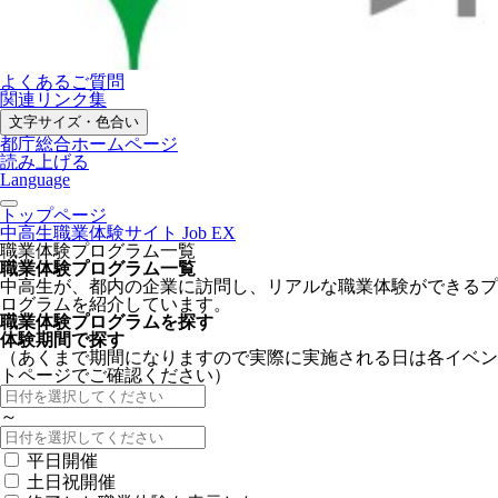
よくあるご質問
関連リンク集
文字サイズ・色合い
都庁総合ホームページ
読み上げる
Language
トップページ
中高生職業体験サイト Job EX
職業体験プログラム一覧
職業体験プログラム一覧
中高生が、都内の企業に訪問し、リアルな職業体験ができるプ
ログラムを紹介しています。
職業体験プログラムを探す
体験期間で探す
（あくまで期間になりますので実際に実施される日は各イベン
トページでご確認ください）
～
平日開催
土日祝開催