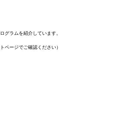
ログラムを紹介しています。
トページでご確認ください）