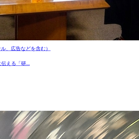
サル、広告などを含む）
える「研...