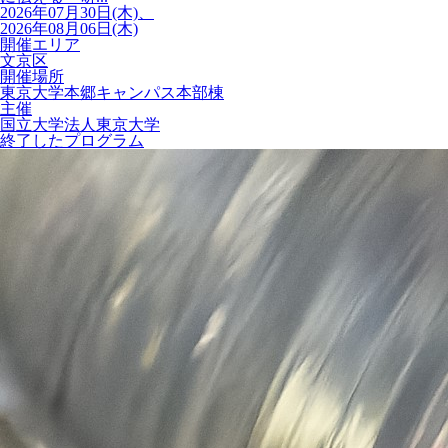
2026年07月30日(木)、
2026年08月06日(木)
開催エリア
文京区
開催場所
東京大学本郷キャンパス本部棟
主催
国立大学法人東京大学
終了したプログラム