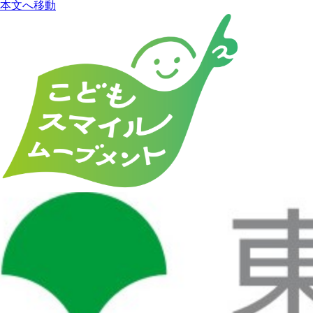
本文へ移動