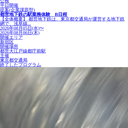
公務
平日開催
提案(企業課題型)
都営地下鉄の駅業務体験 B日程
【全体概要】 都営地下鉄は、東京都交通局が運営する地下鉄
網で、浅草線...
2026年08月05日(水)〜
2026年08月06日(木)
開催エリア
新宿区
開催場所
都営大江戸線都庁前駅
主催
東京都交通局
終了したプログラム