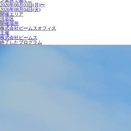
ン業界で働く...
2026年08月03日(月)〜
2026年08月04日(火)
開催エリア
渋谷区
開催場所
株式会社ビームスオフィス
主催
株式会社ビームス
終了したプログラム