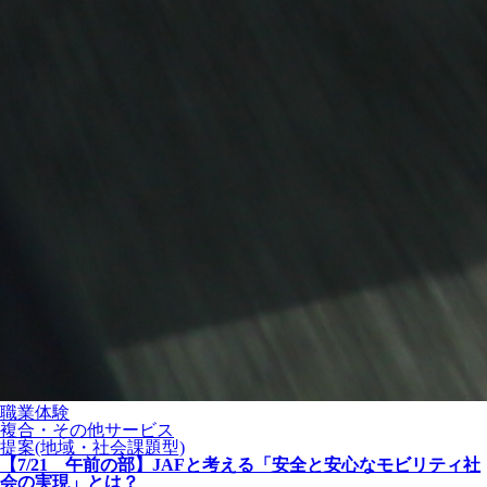
職業体験
複合・その他サービス
提案(地域・社会課題型)
【7/21 午前の部】JAFと考える「安全と安心なモビリティ社
会の実現」とは？