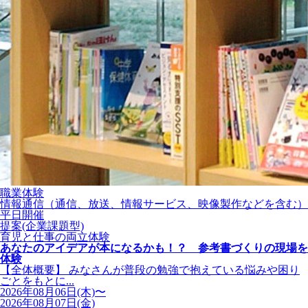
職業体験
情報通信（通信、放送、情報サービス、映像製作などを含む）
平日開催
提案(企業課題型)
育児と仕事の両立体験
あなたのアイデアが本になるかも！？ 参考書づくりの現場を
体験
【全体概要】 みなさんが普段の勉強で抱えている悩みや困り
ごとをもとに...
2026年08月06日(木)〜
2026年08月07日(金)