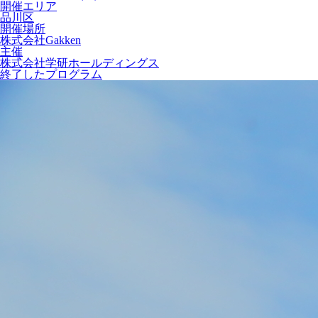
開催エリア
品川区
開催場所
株式会社Gakken
主催
株式会社学研ホールディングス
終了したプログラム