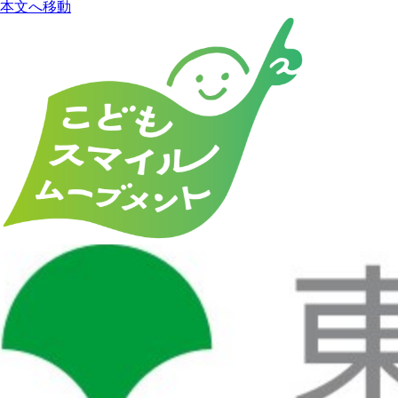
本文へ移動