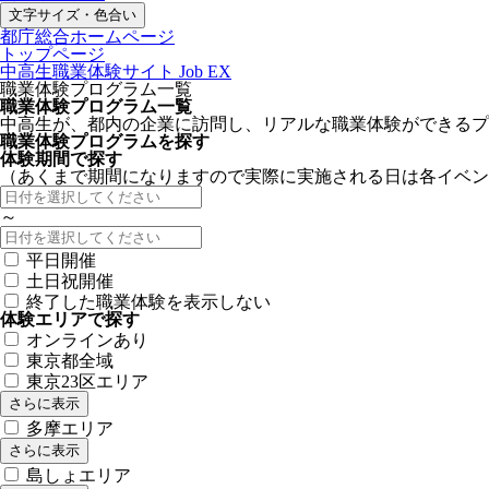
文字サイズ・色合い
都庁総合ホームページ
トップページ
中高生職業体験サイト Job EX
職業体験プログラム一覧
職業体験プログラム一覧
中高生が、都内の企業に訪問し、リアルな職業体験ができるプ
職業体験プログラムを探す
体験期間で探す
（あくまで期間になりますので実際に実施される日は各イベン
～
平日開催
土日祝開催
終了した職業体験を表示しない
体験エリアで探す
オンラインあり
東京都全域
東京23区エリア
さらに表示
多摩エリア
さらに表示
島しょエリア