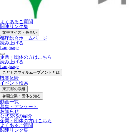
よくあるご質問
関連リンク集
文字サイズ・色合い
都庁総合ホームページ
読み上げる
Language
企業・団体の方はこちら
読み上げる
Language
こどもスマイル
ムーブメントとは
職業体験
イベント検索
東京都の取組
参画企業・
団体を知る
動画一覧
募集・
アンケート
お知らせ
公式SNS
の紹介
企業・団体の方
はこちら
よくあるご質問
関連リンク集