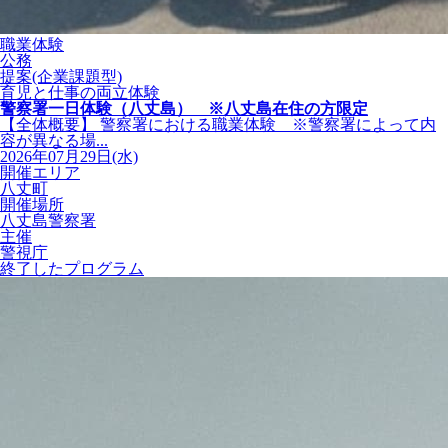
職業体験
公務
提案(企業課題型)
育児と仕事の両立体験
警察署一日体験（八丈島） ※八丈島在住の方限定
【全体概要】 警察署における職業体験 ※警察署によって内
容が異なる場...
2026年07月29日(水)
開催エリア
八丈町
開催場所
八丈島警察署
主催
警視庁
終了したプログラム