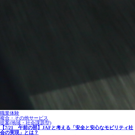
職業体験
複合・その他サービス
提案(地域・社会課題型)
【7/21 午前の部】JAFと考える「安全と安心なモビリティ社
会の実現」とは？