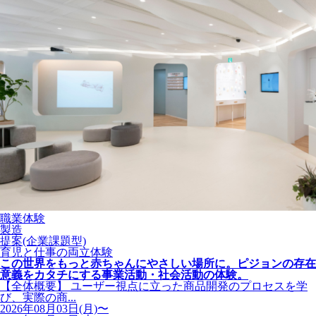
職業体験
製造
提案(企業課題型)
育児と仕事の両立体験
この世界をもっと赤ちゃんにやさしい場所に。ピジョンの存在
意義をカタチにする事業活動・社会活動の体験。
【全体概要】 ユーザー視点に立った商品開発のプロセスを学
び、実際の商...
2026年08月03日(月)〜