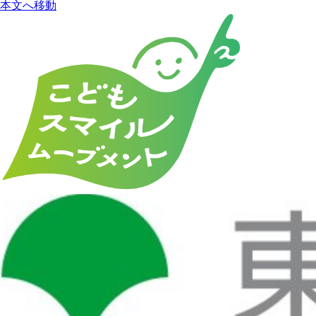
本文へ移動