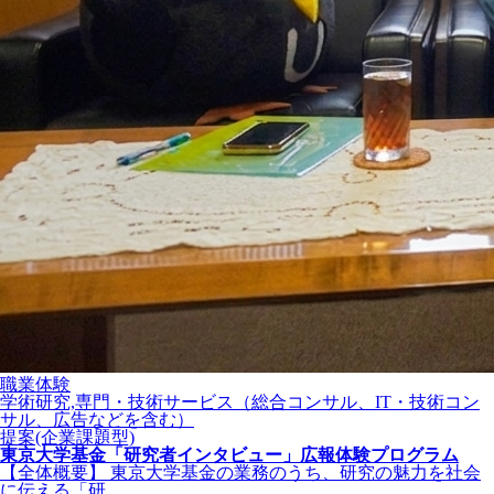
職業体験
学術研究,専門・技術サービス（総合コンサル、IT・技術コン
サル、広告などを含む）
提案(企業課題型)
東京大学基金「研究者インタビュー」広報体験プログラム
【全体概要】 東京大学基金の業務のうち、研究の魅力を社会
に伝える「研...