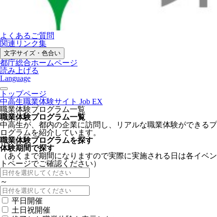
よくあるご質問
関連リンク集
文字サイズ・色合い
都庁総合ホームページ
読み上げる
Language
トップページ
中高生職業体験サイト Job EX
職業体験プログラム一覧
職業体験プログラム一覧
中高生が、都内の企業に訪問し、リアルな職業体験ができるプ
ログラムを紹介しています。
職業体験プログラムを探す
体験期間で探す
（あくまで期間になりますので実際に実施される日は各イベン
トページでご確認ください）
～
平日開催
土日祝開催