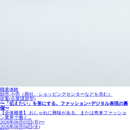
職業体験
卸売,小売（商社、ショッピングセンターなどを含む）
提案(企業課題型)
〜「伝えたい」を形にする。ファッション×デジタル表現の裏
側〜
【全体概要】 おしゃれに興味がある、または将来ファッショ
ン業界で働く...
2026年08月03日(月)〜
2026年08月04日(火)