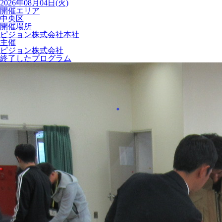
2026年08月04日(火)
開催エリア
中央区
開催場所
ピジョン株式会社本社
主催
ピジョン株式会社
終了したプログラム