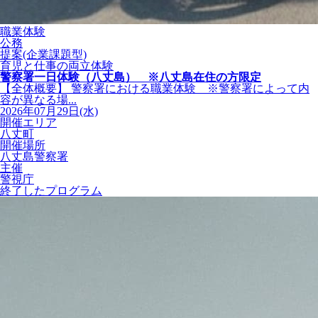
職業体験
公務
提案(企業課題型)
育児と仕事の両立体験
警察署一日体験（八丈島） ※八丈島在住の方限定
【全体概要】 警察署における職業体験 ※警察署によって内
容が異なる場...
2026年07月29日(水)
開催エリア
八丈町
開催場所
八丈島警察署
主催
警視庁
終了したプログラム