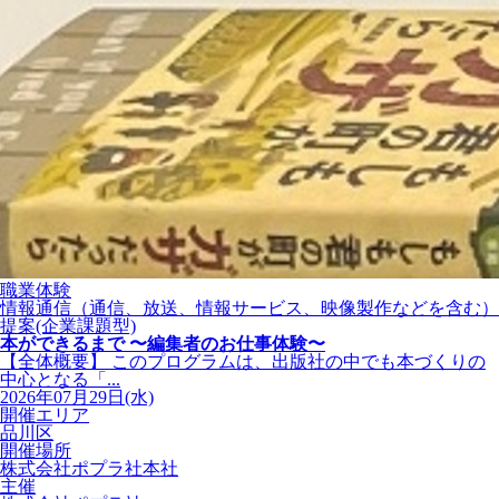
職業体験
情報通信（通信、放送、情報サービス、映像製作などを含む）
提案(企業課題型)
本ができるまで 〜編集者のお仕事体験〜
【全体概要】 このプログラムは、出版社の中でも本づくりの
中心となる「...
2026年07月29日(水)
開催エリア
品川区
開催場所
株式会社ポプラ社本社
主催