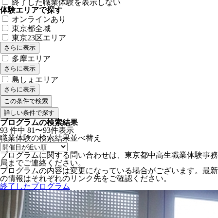
終了した職業体験を表示しない
体験エリアで探す
オンラインあり
東京都全域
東京23区エリア
さらに表示
多摩エリア
さらに表示
島しょエリア
さらに表示
詳しい条件で探す
プログラムの検索結果
93
件中
81〜93件表示
職業体験の検索結果
並べ替え
プログラムに関する問い合わせは、東京都中高生職業体験事務
局までご連絡ください。
プログラムの内容は変更になっている場合がございます。最新
の情報はそれぞれのリンク先をご確認ください。
終了したプログラム