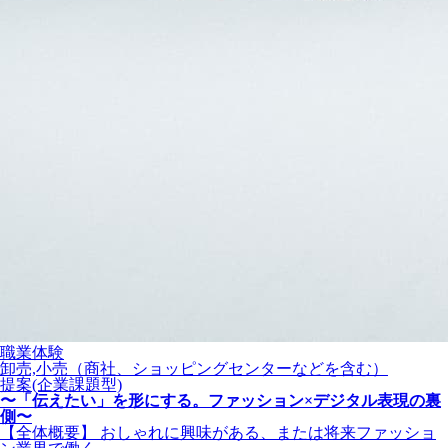
職業体験
卸売,小売（商社、ショッピングセンターなどを含む）
提案(企業課題型)
〜「伝えたい」を形にする。ファッション×デジタル表現の裏
側〜
【全体概要】 おしゃれに興味がある、または将来ファッショ