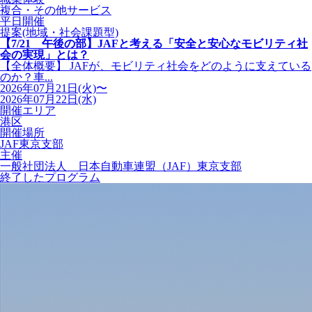
複合・その他サービス
平日開催
提案(地域・社会課題型)
【7/21 午後の部】JAFと考える「安全と安心なモビリティ社
会の実現」とは？
【全体概要】 JAFが、モビリティ社会をどのように支えている
のか？車...
2026年07月21日(火)〜
2026年07月22日(水)
開催エリア
港区
開催場所
JAF東京支部
主催
一般社団法人 日本自動車連盟（JAF）東京支部
終了したプログラム