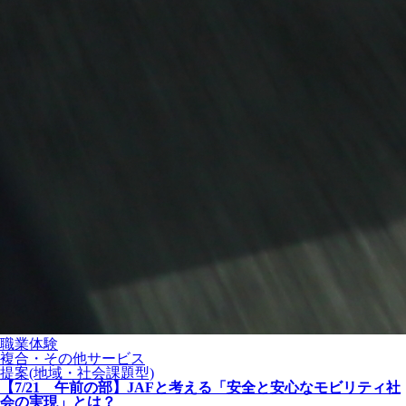
職業体験
複合・その他サービス
提案(地域・社会課題型)
【7/21 午前の部】JAFと考える「安全と安心なモビリティ社
会の実現」とは？