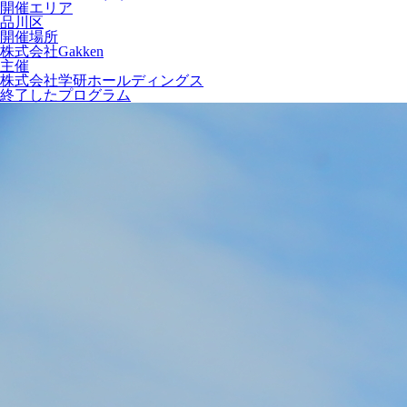
開催エリア
品川区
開催場所
株式会社Gakken
主催
株式会社学研ホールディングス
終了したプログラム