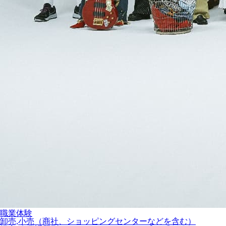
職業体験
卸売,小売（商社、ショッピングセンターなどを含む）