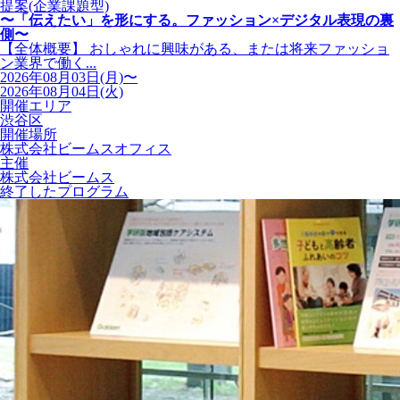
提案(企業課題型)
〜「伝えたい」を形にする。ファッション×デジタル表現の裏
側〜
【全体概要】 おしゃれに興味がある、または将来ファッショ
ン業界で働く...
2026年08月03日(月)〜
2026年08月04日(火)
開催エリア
渋谷区
開催場所
株式会社ビームスオフィス
主催
株式会社ビームス
終了したプログラム