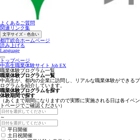
よくあるご質問
関連リンク集
文字サイズ・色合い
都庁総合ホームページ
読み上げる
Language
トップページ
中高生職業体験サイト Job EX
職業体験プログラム一覧
職業体験プログラム一覧
中高生が、都内の企業に訪問し、リアルな職業体験ができるプ
ログラムを紹介しています。
職業体験プログラムを探す
体験期間で探す
（あくまで期間になりますので実際に実施される日は各イベン
トページでご確認ください）
～
平日開催
土日祝開催