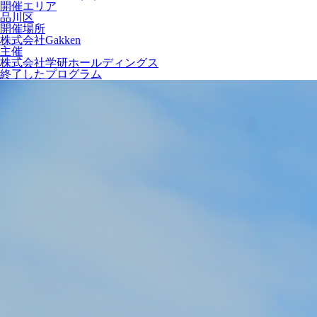
開催エリア
品川区
開催場所
株式会社Gakken
主催
株式会社学研ホールディングス
終了したプログラム