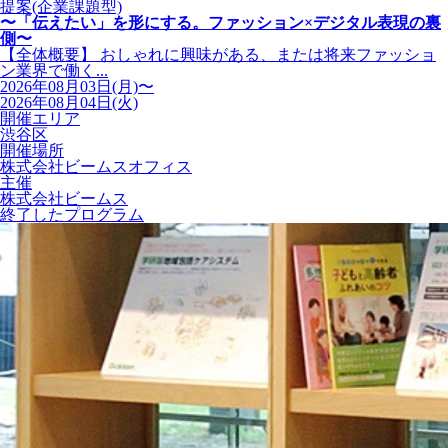
提案(企業課題型)
〜「伝えたい」を形にする。ファッション×デジタル表現の裏
側〜
【全体概要】 おしゃれに興味がある、または将来ファッショ
ン業界で働く...
2026年08月03日(月)〜
2026年08月04日(火)
開催エリア
渋谷区
開催場所
株式会社ビームスオフィス
主催
株式会社ビームス
終了したプログラム