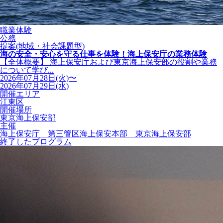
職業体験
公務
提案(地域・社会課題型)
海の安全・安心を守る仕事を体験！海上保安庁の業務体験
【全体概要】 海上保安庁および東京海上保安部の役割や業務
について学び...
2026年07月28日(火)〜
2026年07月29日(水)
開催エリア
江東区
開催場所
東京海上保安部
主催
海上保安庁 第三管区海上保安本部 東京海上保安部
終了したプログラム