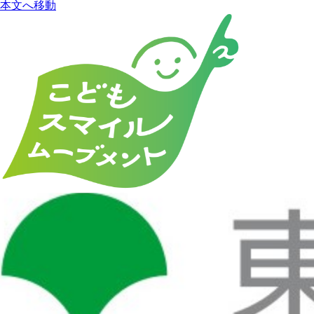
本文へ移動