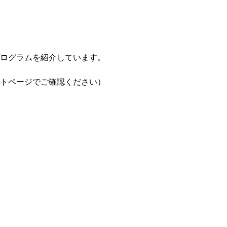
ログラムを紹介しています。
トページでご確認ください）