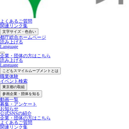
よくあるご質問
関連リンク集
文字サイズ・色合い
都庁総合ホームページ
読み上げる
Language
企業・団体の方はこちら
読み上げる
Language
こどもスマイル
ムーブメントとは
職業体験
イベント検索
東京都の取組
参画企業・
団体を知る
動画一覧
募集・
アンケート
お知らせ
公式SNS
の紹介
企業・団体の方
はこちら
よくあるご質問
関連リンク集