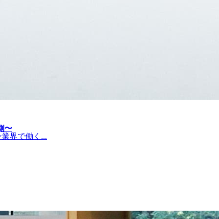
側〜
界で働く...