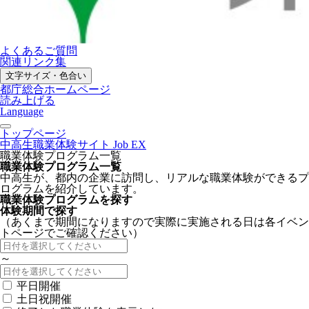
よくあるご質問
関連リンク集
文字サイズ・色合い
都庁総合ホームページ
読み上げる
Language
トップページ
中高生職業体験サイト Job EX
職業体験プログラム一覧
職業体験プログラム一覧
中高生が、都内の企業に訪問し、リアルな職業体験ができるプ
ログラムを紹介しています。
職業体験プログラムを探す
体験期間で探す
（あくまで期間になりますので実際に実施される日は各イベン
トページでご確認ください）
～
平日開催
土日祝開催