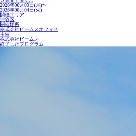
ン業界で働く...
2026年08月03日(月)〜
2026年08月04日(火)
開催エリア
渋谷区
開催場所
株式会社ビームスオフィス
主催
株式会社ビームス
終了したプログラム