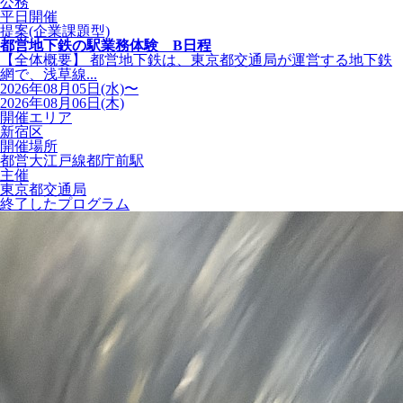
公務
平日開催
提案(企業課題型)
都営地下鉄の駅業務体験 B日程
【全体概要】 都営地下鉄は、東京都交通局が運営する地下鉄
網で、浅草線...
2026年08月05日(水)〜
2026年08月06日(木)
開催エリア
新宿区
開催場所
都営大江戸線都庁前駅
主催
東京都交通局
終了したプログラム