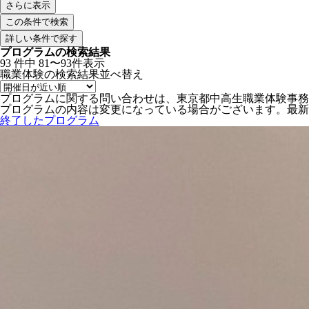
さらに表示
詳しい条件で探す
プログラムの検索結果
93
件中
81〜93件表示
職業体験の検索結果
並べ替え
プログラムに関する問い合わせは、東京都中高生職業体験事務
プログラムの内容は変更になっている場合がございます。最新
終了したプログラム