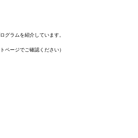
ログラムを紹介しています。
トページでご確認ください）