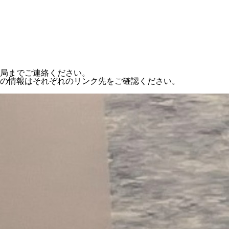
局までご連絡ください。
の情報はそれぞれのリンク先をご確認ください。