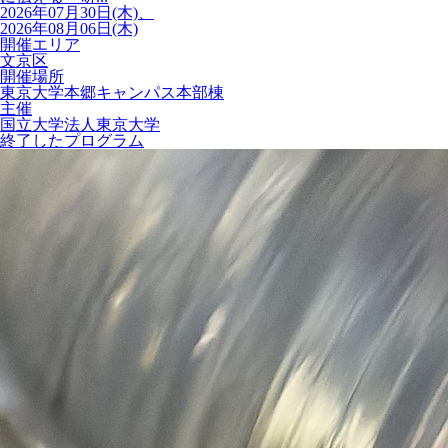
2026年07月30日(木)、
2026年08月06日(木)
開催エリア
文京区
開催場所
東京大学本郷キャンパス本部棟
主催
国立大学法人東京大学
終了したプログラム