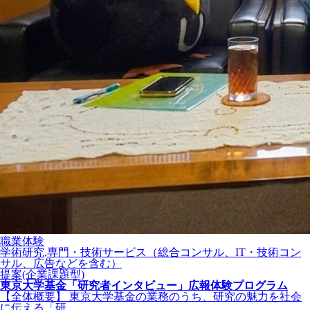
職業体験
学術研究,専門・技術サービス（総合コンサル、IT・技術コン
サル、広告などを含む）
提案(企業課題型)
東京大学基金「研究者インタビュー」広報体験プログラム
【全体概要】 東京大学基金の業務のうち、研究の魅力を社会
に伝える「研...