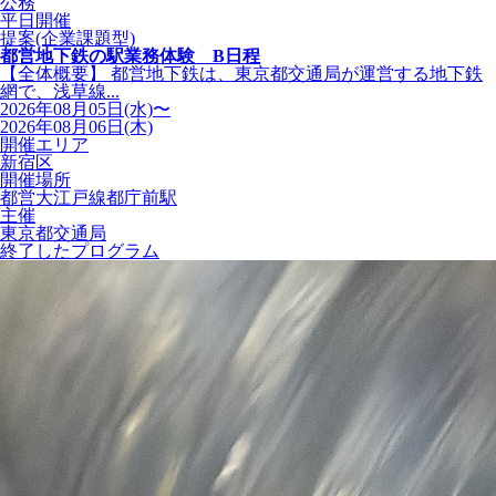
公務
平日開催
提案(企業課題型)
都営地下鉄の駅業務体験 B日程
【全体概要】 都営地下鉄は、東京都交通局が運営する地下鉄
網で、浅草線...
2026年08月05日(水)〜
2026年08月06日(木)
開催エリア
新宿区
開催場所
都営大江戸線都庁前駅
主催
東京都交通局
終了したプログラム