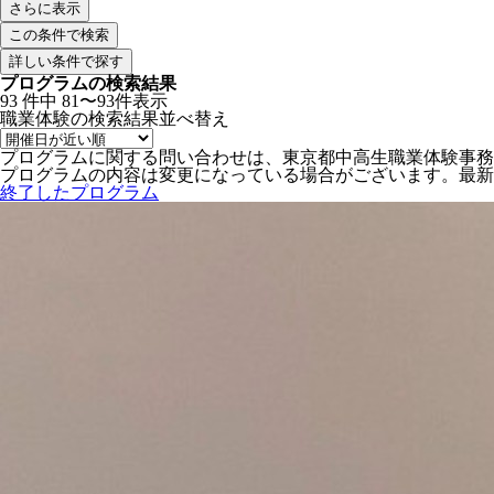
さらに表示
詳しい条件で探す
プログラムの検索結果
93
件中
81〜93件表示
職業体験の検索結果
並べ替え
プログラムに関する問い合わせは、東京都中高生職業体験事務
プログラムの内容は変更になっている場合がございます。最新
終了したプログラム