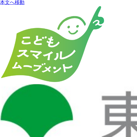
本文へ移動