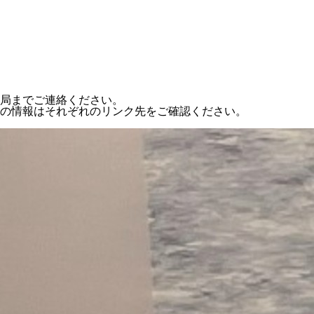
局までご連絡ください。
の情報はそれぞれのリンク先をご確認ください。