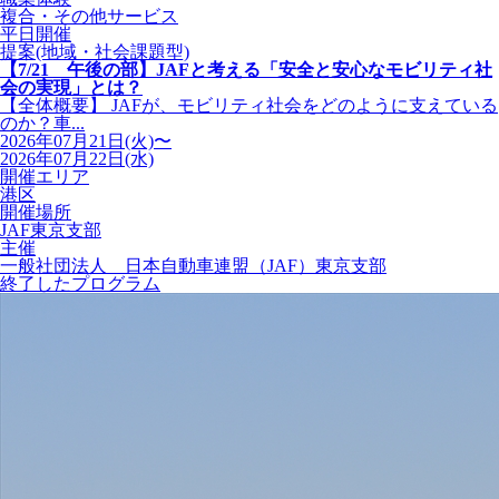
複合・その他サービス
平日開催
提案(地域・社会課題型)
【7/21 午後の部】JAFと考える「安全と安心なモビリティ社
会の実現」とは？
【全体概要】 JAFが、モビリティ社会をどのように支えている
のか？車...
2026年07月21日(火)〜
2026年07月22日(水)
開催エリア
港区
開催場所
JAF東京支部
主催
一般社団法人 日本自動車連盟（JAF）東京支部
終了したプログラム