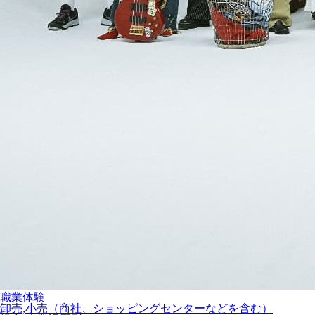
職業体験
卸売,小売（商社、ショッピングセンターなどを含む）