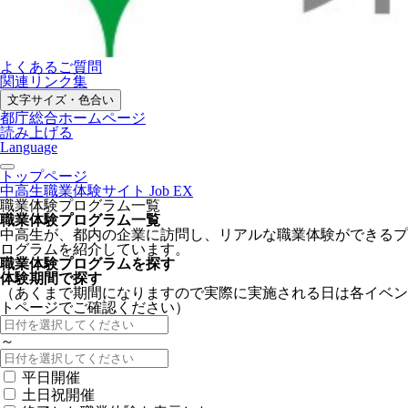
よくあるご質問
関連リンク集
文字サイズ・色合い
都庁総合ホームページ
読み上げる
Language
トップページ
中高生職業体験サイト Job EX
職業体験プログラム一覧
職業体験プログラム一覧
中高生が、都内の企業に訪問し、リアルな職業体験ができるプ
ログラムを紹介しています。
職業体験プログラムを探す
体験期間で探す
（あくまで期間になりますので実際に実施される日は各イベン
トページでご確認ください）
～
平日開催
土日祝開催