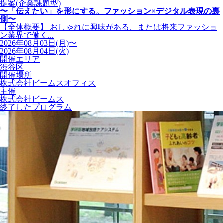
提案(企業課題型)
〜「伝えたい」を形にする。ファッション×デジタル表現の裏
側〜
【全体概要】 おしゃれに興味がある、または将来ファッショ
ン業界で働く...
2026年08月03日(月)〜
2026年08月04日(火)
開催エリア
渋谷区
開催場所
株式会社ビームスオフィス
主催
株式会社ビームス
終了したプログラム