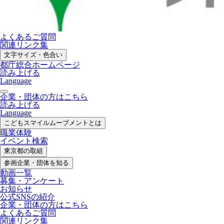
よくあるご質問
関連リンク集
文字サイズ・色合い
都庁総合ホームページ
読み上げる
Language
企業・団体の方はこちら
読み上げる
Language
こどもスマイル
ムーブメントとは
職業体験
イベント検索
東京都の取組
参画企業・
団体を知る
動画一覧
募集・
アンケート
お知らせ
公式SNS
の紹介
企業・団体の方
はこちら
よくあるご質問
関連リンク集