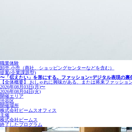
職業体験
卸売,小売（商社、ショッピングセンターなどを含む）
提案(企業課題型)
〜「伝えたい」を形にする。ファッション×デジタル表現の裏
【全体概要】 おしゃれに興味がある、または将来ファッション業
2026年08月03日(月)〜
2026年08月04日(火)
開催エリア
渋谷区
開催場所
株式会社ビームスオフィス
主催
株式会社ビームス
終了したプログラム