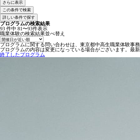
さらに表示
詳しい条件で探す
プログラムの検索結果
93
件中
81〜93件表示
職業体験の検索結果
並べ替え
プログラムに関する問い合わせは、東京都中高生職業体験事務
プログラムの内容は変更になっている場合がございます。最新
終了したプログラム