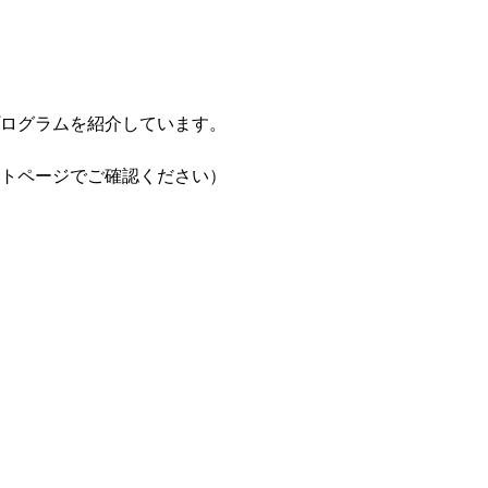
ログラムを紹介しています。
トページでご確認ください）