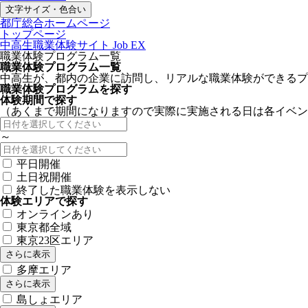
文字サイズ・色合い
都庁総合ホームページ
トップページ
中高生職業体験サイト Job EX
職業体験プログラム一覧
職業体験プログラム一覧
中高生が、都内の企業に訪問し、リアルな職業体験ができるプ
職業体験プログラムを探す
体験期間で探す
（あくまで期間になりますので実際に実施される日は各イベン
～
平日開催
土日祝開催
終了した職業体験を表示しない
体験エリアで探す
オンラインあり
東京都全域
東京23区エリア
さらに表示
多摩エリア
さらに表示
島しょエリア