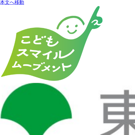
本文へ移動