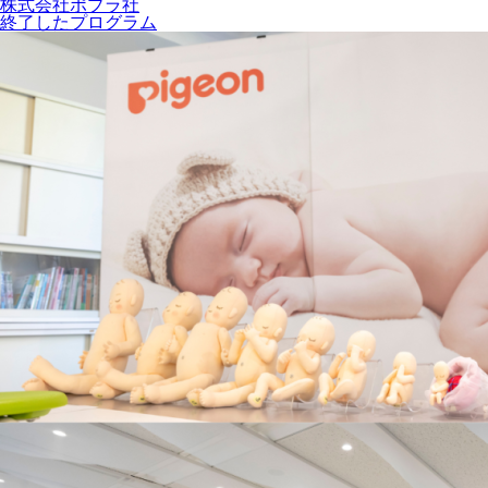
株式会社ポプラ社
終了したプログラム