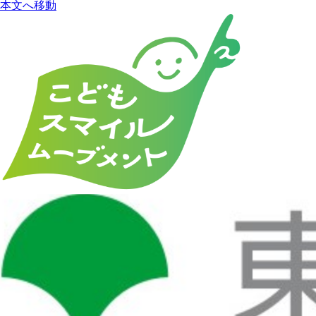
本文へ移動