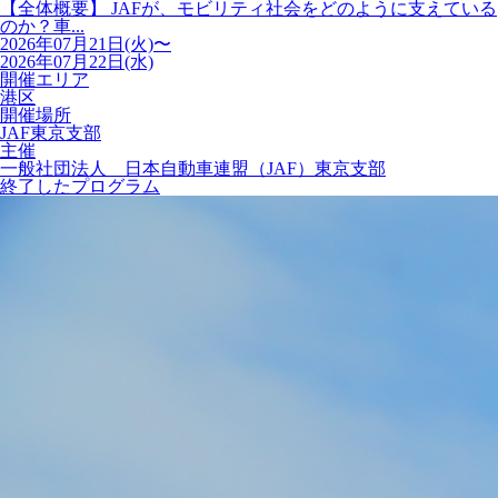
【全体概要】 JAFが、モビリティ社会をどのように支えている
のか？車...
2026年07月21日(火)〜
2026年07月22日(水)
開催エリア
港区
開催場所
JAF東京支部
主催
一般社団法人 日本自動車連盟（JAF）東京支部
終了したプログラム