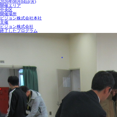
2026年08月04日(火)
開催エリア
中央区
開催場所
ピジョン株式会社本社
主催
ピジョン株式会社
終了したプログラム