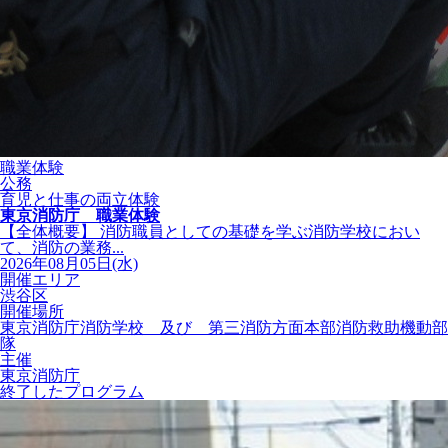
職業体験
公務
育児と仕事の両立体験
東京消防庁 職業体験
【全体概要】 消防職員としての基礎を学ぶ消防学校におい
て、消防の業務...
2026年08月05日(水)
開催エリア
渋谷区
開催場所
東京消防庁消防学校 及び 第三消防方面本部消防救助機動部
隊
主催
東京消防庁
終了したプログラム