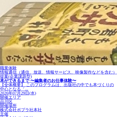
職業体験
情報通信（通信、放送、情報サービス、映像製作などを含む）
提案(企業課題型)
本ができるまで 〜編集者のお仕事体験〜
【全体概要】 このプログラムは、出版社の中でも本づくりの
中心となる「...
2026年07月29日(水)
開催エリア
品川区
開催場所
株式会社ポプラ社本社
主催